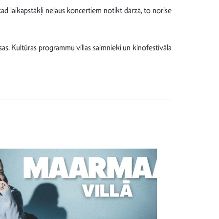
kad laikapstākļi neļaus koncertiem notikt dārzā, to norise
as. Kultūras programmu villas saimnieki un kinofestivāla