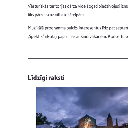
Vēsturiskās teritorijas dārza vide šogad piedzīvojusi izm
tiks pārcelta uz villas iekštelpām.
Muzikālā programma pulcēs interesentus līdz pat septemb
„Spektrs” rīkotāji papildinās ar kino vakariem. Koncertu 
Līdzīgi raksti