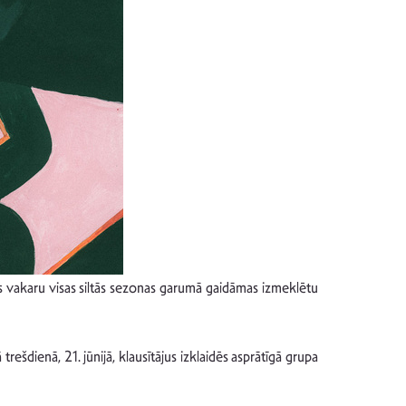
enas vakaru visas siltās sezonas garumā gaidāmas izmeklētu
trešdienā, 21. jūnijā, klausītājus izklaidēs asprātīgā grupa