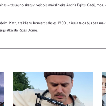
aiņas – tās jauno skatuvi veidojis mākslinieks Andris Eglītis. Gadījumos, 
rim. Katru trešdienu koncerti sāksies 19.00 un ieeja tajos būs bez maks
sēriju atbalsta Rīgas Dome.