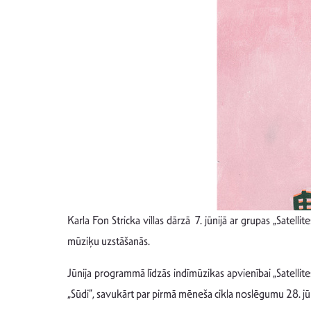
Karla Fon Stricka villas dārzā 7. jūnijā ar grupas „Satel
mūziķu uzstāšanās.
Jūnija programmā līdzās indīmūzikas apvienībai „Satellites 
„Sūdi”, savukārt par pirmā mēneša cikla noslēgumu 28. jūn