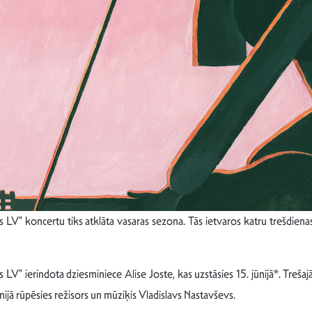
lites LV” koncertu tiks atklāta vasaras sezona. Tās ietvaros katru trešdi
LV” ierindota dziesminiece Alise Joste, kas uzstāsies 15. jūnijā*. Trešajā 
ijā rūpēsies režisors un mūziķis Vladislavs Nastavševs.