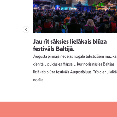
izdod
Jau rīt sāksies lielākais blūza
s nav ko
festivāls Baltijā.
Augusta pirmajā nedēļas nogalē tūkstošiem mūzika
m un spējai
cienītāju pulcēsies Hāpsalu, kur norisināsies Baltijas
 šādu noskaņu
lielākais blūza festivāls Augustibluus. Trīs dienu laikā
notiks