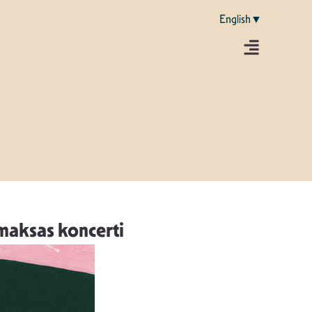
English▼
zmaksas koncerti