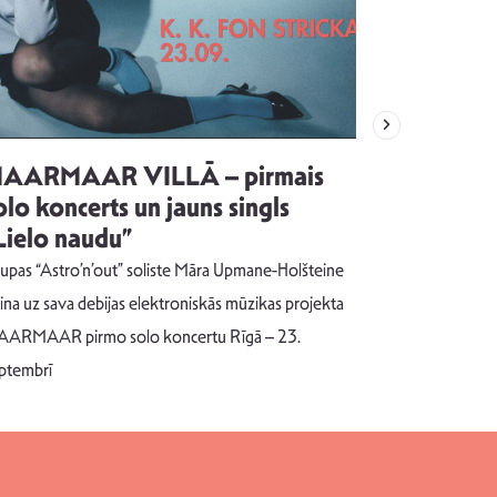
AARMAAR VILLĀ – pirmais
“Emocijas
olo koncerts un jauns singls
kļūt par
Lielo naudu”
izdod si
uzrakstī
upas “Astro’n’out” soliste Māra Upmane-Holšteine
Pēc ilgākas ra
cina uz sava debijas elektroniskās mūzikas projekta
dziesmu autors
ARMAAR pirmo solo koncertu Rīgā – 23.
singlu “NESA
ptembrī