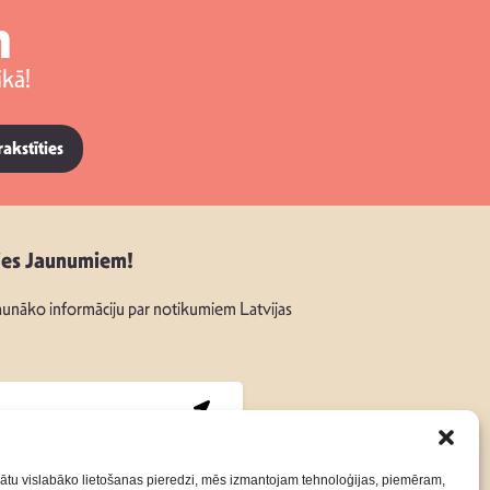
m
kā!
rakstīties
ies Jaunumiem!
unāko informāciju par notikumiem Latvijas
:
ātu vislabāko lietošanas pieredzi, mēs izmantojam tehnoloģijas, piemēram,