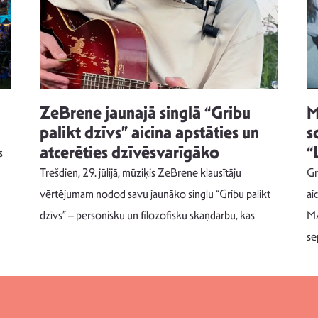
ZeBrene jaunajā singlā “Gribu
M
palikt dzīvs” aicina apstāties un
s
atcerēties dzīvēsvarīgāko
“
s
Trešdien, 29. jūlijā, mūziķis ZeBrene klausītāju
Gr
vērtējumam nodod savu jaunāko singlu “Gribu palikt
ai
dzīvs” – personisku un filozofisku skaņdarbu, kas
MA
se