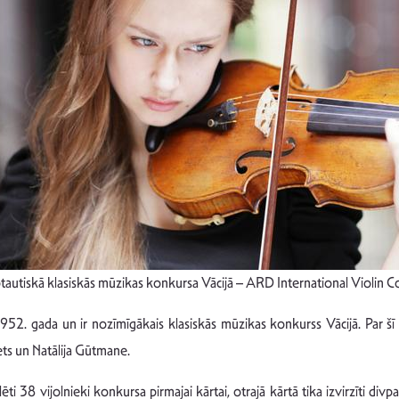
arptautiskā klasiskās mūzikas konkursa Vācijā – ARD International Violin C
2. gada un ir nozīmīgākais klasiskās mūzikas konkurss Vācijā. Par šī k
ts un Natālija Gūtmane.
 38 vijolnieki konkursa pirmajai kārtai, otrajā kārtā tika izvirzīti divpads