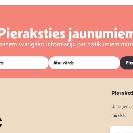
Pieraksties jaunumie
 saņem svarīgāko informāciju par notikumiem mūzi
Pie
Pierakst
Un saņem ja
mūzikā.