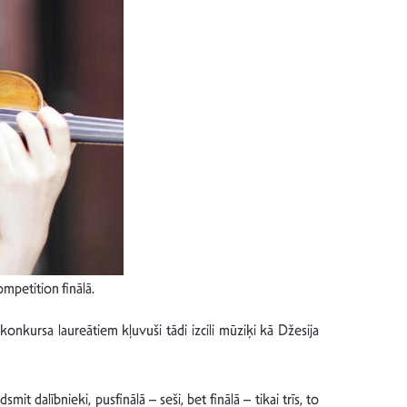
ompetition finālā.
onkursa laureātiem kļuvuši tādi izcili mūziķi kā Džesija
mit dalībnieki, pusfinālā – seši, bet finālā – tikai trīs, to