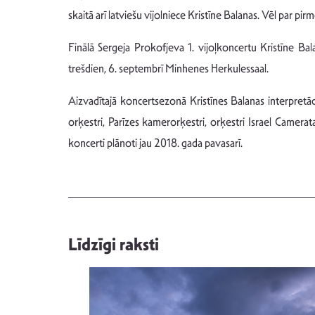
skaitā arī latviešu vijolniece Kristīne Balanas. Vēl par pi
Finālā Sergeja Prokofjeva 1. vijoļkoncertu Kristīne Ba
trešdien, 6. septembrī Minhenes Herkulessaal.
Aizvadītajā koncertsezonā Kristīnes Balanas interpretāc
orķestri, Parīzes kamerorķestri, orķestri Israel Camera
koncerti plānoti jau 2018. gada pavasarī.
Līdzīgi raksti