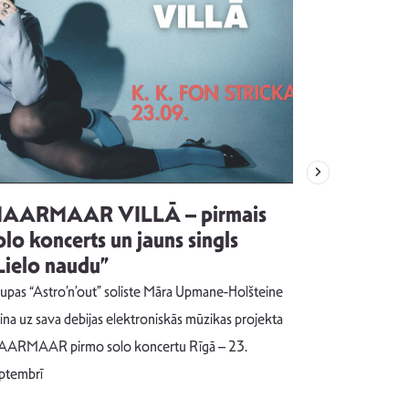
AARMAAR VILLĀ – pirmais
“Emocijas
olo koncerts un jauns singls
kļūt par
Lielo naudu”
izdod si
uzrakstī
upas “Astro’n’out” soliste Māra Upmane-Holšteine
Pēc ilgākas ra
cina uz sava debijas elektroniskās mūzikas projekta
dziesmu autors
ARMAAR pirmo solo koncertu Rīgā – 23.
singlu “NESA
ptembrī