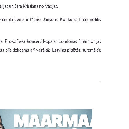
ijas un Sāra Kristiāna no Vācijas.
ais diriģents ir Mariss Jansons. Konkursa fināls notiks
zona, Prokofjeva koncerti kopā ar Londonas filharmonijas
 bija dzirdams arī vairākās Latvijas pilsētās, turpmākie