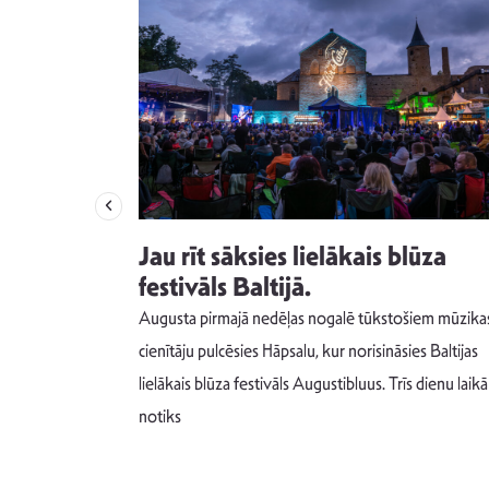
izdod
Jau rīt sāksies lielākais blūza
s nav ko
festivāls Baltijā.
Augusta pirmajā nedēļas nogalē tūkstošiem mūzika
m un spējai
cienītāju pulcēsies Hāpsalu, kur norisināsies Baltijas
 šādu noskaņu
lielākais blūza festivāls Augustibluus. Trīs dienu laikā
notiks