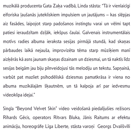
muzikālā producenta Gata Zaķa vadībā, Linda stāsta: “Tā ir vienlaicīgi
eiforiska ļaušanās jutekliskiem impulsiem un jautājums – kas slēpjas
aiz fasādes, laipojot starp padošanos instingtu varai un vēlmi tapt
patiesi ieraudzītam dziļāk, iekšpus čaulai. Galvenais instrumentālais
motīvs radies albuma ieraksta sesijas pirmājā stundā, kad skaņas
pārbaudes laikā nejauša, improvizēta tēma starp mūziķiem manī
aizķērās kā asns jaunam skaņas dizainam un dziesmai, un tā naktīs līdz
sesijas beigām jau biju pilnveidojusi tās melodiju un tekstu. Sapņainā,
varbūt pat mazliet psihodēliskā dziesmas pamatkrāsa ir viena no
albuma muzikālajām šķautnēm, un tā kalpoja arī par iedvesmu
videoklipa idejai.”
Singla “Beyond Velvet Skin” video veidošanā piedalījušies režisors
Rihards Gēcis, operators Ritvars Bluka, Jānis Raitums ar efektu
animāciju, horeogrāfe Līga Liberte, stāsta varoņi Georgs Dvališvilli