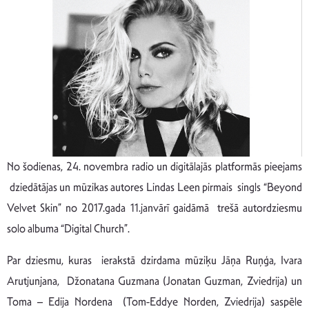
No šodienas, 24. novembra radio un digitālajās platformās pieejams
dziedātājas un mūzikas autores Lindas Leen pirmais singls “Beyond
Velvet Skin” no 2017.gada 11.janvārī gaidāmā trešā autordziesmu
solo albuma “Digital Church”.
Par dziesmu, kuras ierakstā dzirdama mūziķu Jāņa Ruņģa, Ivara
Arutjunjana, Džonatana Guzmana (Jonatan Guzman, Zviedrija) un
Toma – Edija Nordena (Tom-Eddye Norden, Zviedrija) saspēle