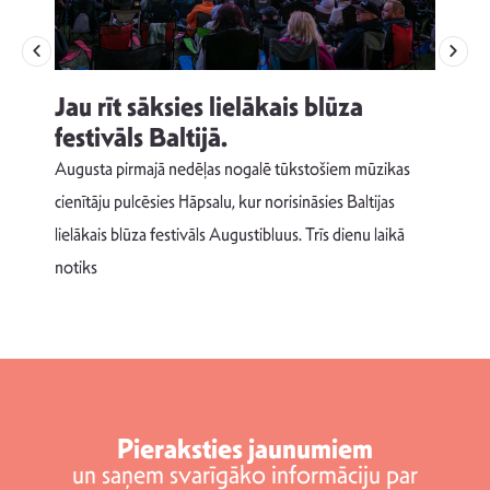
Jau rīt sāksies lielākais blūza
festivāls Baltijā.
p
Augusta pirmajā nedēļas nogalē tūkstošiem mūzikas
T
cienītāju pulcēsies Hāpsalu, kur norisināsies Baltijas
v
lielākais blūza festivāls Augustibluus. Trīs dienu laikā
d
notiks
Pieraksties jaunumiem
un saņem svarīgāko informāciju par