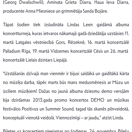
(Georg Dwalischwili), Aminata Grieta Diarra, Haua Ieva Diarra,
producente Anna Miesniece un grimmētāja Sanda Bojāre.
Tāpat šodien tiek izsludināta Lindas Leen gaidāmā albuma
koncertturneja, kuras ietvaros nākamajā gadā dziedātāja uzstāsies 11.
martā Latgales vēstniecībā Gors, Rēzeknē, 16. martā koncertzālē
Palladium Rīga, 19. martā Vidzemes koncertzālē Cēsis un 26. martā
koncertzālē Lielais dzintars Liepājā.
“Uzstāšanās dzīvajā man vienmēr ir bijusi saldākā un gaidītākā kārta
no mūziķa darba, tāpēc marts būs mans medusmēnesis ar Mūzu un
izciliem mūziķiem! Dažas no jaunā albuma dziesmu demo versijām
bija dzirdamas 2013.gada promo koncertos DEMO un mūzikas
festivālos Positivus un Summer Sound, tagad tās skanēs pilnveidotā,
konceptuāli vienotā veidolā. Viennozīmīgi – ar jaudu,” atzīst Linda.
Biļetes uz koncertiem pieejamas no šodienas, 24. novembra, Biļešu