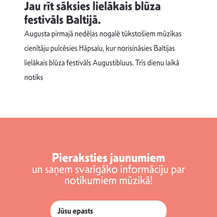
Jau rīt sāksies lielākais blūza
festivāls Baltijā.
p
Augusta pirmajā nedēļas nogalē tūkstošiem mūzikas
T
cienītāju pulcēsies Hāpsalu, kur norisināsies Baltijas
v
lielākais blūza festivāls Augustibluus. Trīs dienu laikā
d
notiks
Pieraksties jaunumiem
un saņem svarīgāko informāciju par
notikumiem mūzikā!