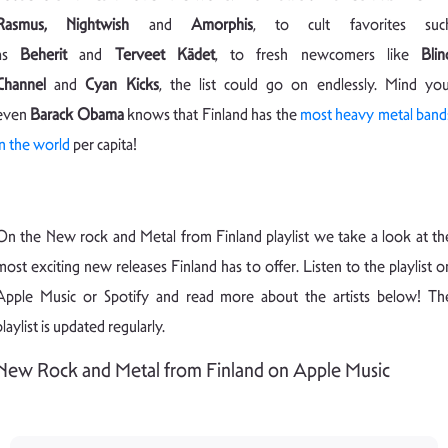
Rasmus, Nightwish
and
Amorphis
, to cult favorites suc
as
Beherit
and
Terveet Kädet
, to fresh newcomers like
Blin
Channel
and
Cyan Kicks
, the list could go on endlessly. Mind you
even
Barack Obama
knows that Finland has the
most heavy metal band
in the world
per capita!
On the New rock and Metal from Finland playlist we take a look at th
most exciting new releases Finland has to offer. Listen to the playlist o
Apple Music or Spotify and read more about the artists below! Th
playlist is updated regularly.
New Rock and Metal from Finland on Apple Music