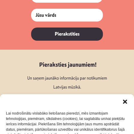
Pierakstīties
Pieraksties jaunumiem!
Un saņem jaunāko informāciju par notikumiem
Latvijas mūzikā.
Lai nodrošinātu vislabāko lietošanas pieredzi, mēs izmantojam
tehnoloģijas, piemēram, sīkdatnes (cookies), lai saglabātu un/vai piekļūtu
ierīces informācijai. Piekrišana šīm tehnoloģijām ļaus mums apstrādāt
Seko mums:
datus, piemēram, pārlūkošanas uzvedību vai unikālus identifikatorus šajā