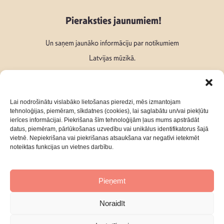
Pieraksties jaunumiem!
Un saņem jaunāko informāciju par notikumiem
Latvijas mūzikā.
Lai nodrošinātu vislabāko lietošanas pieredzi, mēs izmantojam
tehnoloģijas, piemēram, sīkdatnes (cookies), lai saglabātu un/vai piekļūtu
ierīces informācijai. Piekrišana šīm tehnoloģijām ļaus mums apstrādāt
Seko mums:
datus, piemēram, pārlūkošanas uzvedību vai unikālus identifikatorus šajā
vietnē. Nepiekrišana vai piekrišanas atsaukšana var negatīvi ietekmēt
noteiktas funkcijas un vietnes darbību.
Pieņemt
Par mums
Kontakti
Noraidīt
Privātuma Politika