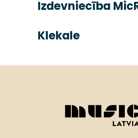
Izdevniecība Mic
Klekale