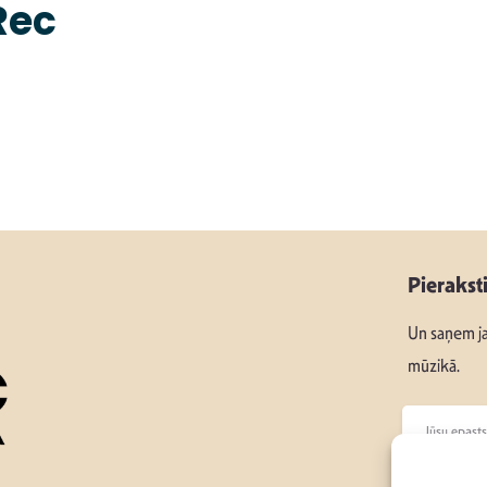
Rec
Pierakst
Un saņem ja
mūzikā.