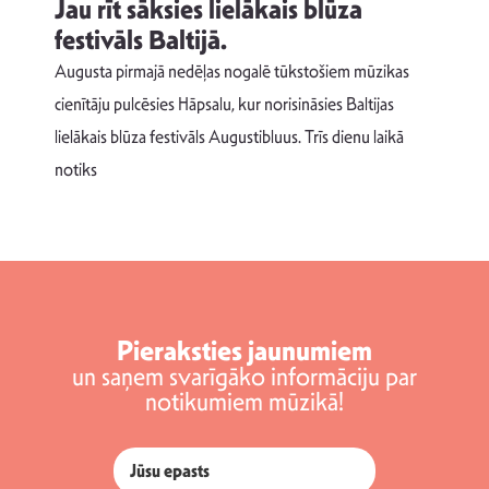
Jau rīt sāksies lielākais blūza
festivāls Baltijā.
p
Augusta pirmajā nedēļas nogalē tūkstošiem mūzikas
T
cienītāju pulcēsies Hāpsalu, kur norisināsies Baltijas
v
lielākais blūza festivāls Augustibluus. Trīs dienu laikā
d
notiks
Pieraksties jaunumiem
un saņem svarīgāko informāciju par
notikumiem mūzikā!