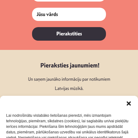
Pierakstīties
Pieraksties jaunumiem!
Un saņem jaunāko informāciju par notikumiem
Latvijas mūzikā.
Lai nodrošinātu vislabāko lietošanas pieredzi, mēs izmantojam
tehnoloģijas, piemēram, sīkdatnes (cookies), lai saglabātu un/vai piekļūtu
ierīces informācijai. Piekrišana šīm tehnoloģijām ļaus mums apstrādāt
Seko mums:
datus, piemēram, pārlūkošanas uzvedību vai unikālus identifikatorus šajā
vietnē. Nepiekrišana vai piekrišanas atsaukšana var negatīvi ietekmēt